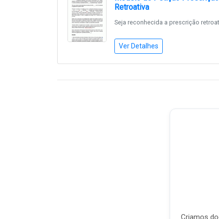
Retroativa
Seja reconhecida a prescrição retroat
Ver Detalhes
Criamos doc