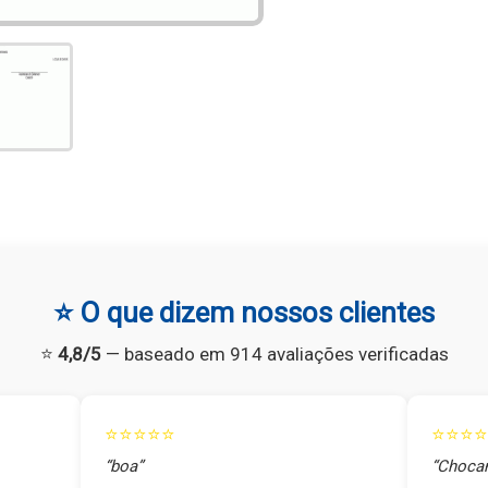
⭐ O que dizem nossos clientes
⭐
4,8/5
— baseado em 914 avaliações verificadas
⭐⭐⭐⭐⭐
⭐⭐⭐⭐
“boa”
“Chocan