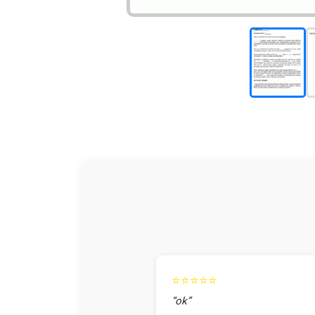
⭐⭐⭐⭐⭐
“ok”