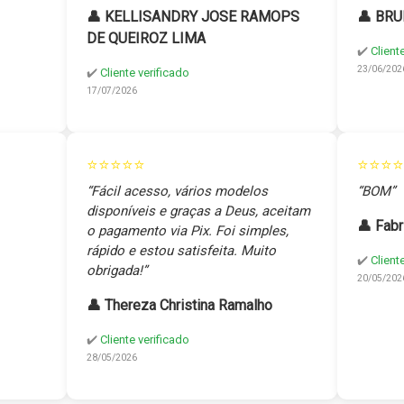
👤 KELLISANDRY JOSE RAMOPS
👤 BRU
DE QUEIROZ LIMA
✔️
Client
23/06/202
✔️
Cliente verificado
17/07/2026
⭐⭐⭐⭐⭐
⭐⭐⭐⭐
“Fácil acesso, vários modelos
“BOM”
disponíveis e graças a Deus, aceitam
👤 Fabr
o pagamento via Pix. Foi simples,
rápido e estou satisfeita. Muito
✔️
Client
obrigada!”
20/05/202
👤 Thereza Christina Ramalho
✔️
Cliente verificado
28/05/2026