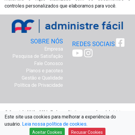
controles personalizados que elaboramos para você.
SOBRE NÓS
REDES SOCIAIS
Empresa
Pesquisa de Satisfação
Fale Conosco
Planos e pacotes
Gestão e Qualidade
Política de Privacidade
@ Copyright 2012 a 2026 - Todos os Direitos reservados - Administre
Este site usa cookies para melhorar a experiência do
Fácil Assessoria Online - www.administrefacil.com.br
usuário.
Leia nossa política de cookies
.
Aceitar Cookies
Recusar Cookies