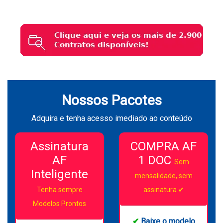
Nossos Pacotes
Adquira e tenha acesso imediado ao conteúdo
Assinatura
COMPRA AF
AF
1 DOC
Sem
Inteligente
mensalidade, sem
Tenha sempre
assinatura ✔
Modelos Prontos
✔
Baixe o modelo