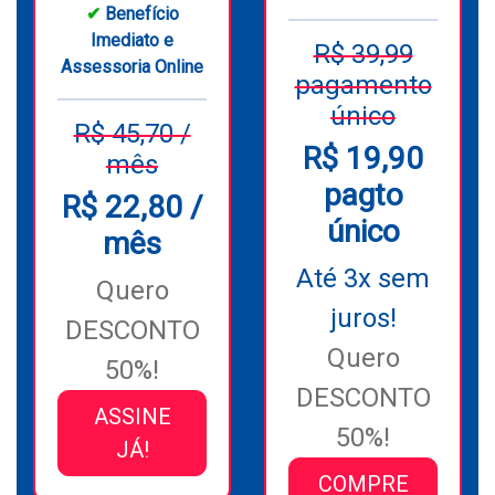
✔
Benefício
Imediato e
R$ 39,99
Assessoria Online
pagamento
único
R$ 45,70 /
R$ 19,90
mês
pagto
R$ 22,80 /
único
mês
Até 3x sem
Quero
juros!
DESCONTO
Quero
50%!
DESCONTO
ASSINE
50%!
JÁ!
COMPRE