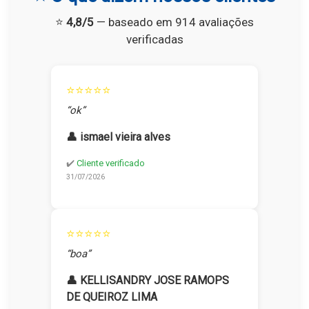
⭐
4,8/5
— baseado em 914 avaliações
verificadas
⭐⭐⭐⭐⭐
“ok”
👤 ismael vieira alves
✔️
Cliente verificado
31/07/2026
⭐⭐⭐⭐⭐
“boa”
👤 KELLISANDRY JOSE RAMOPS
DE QUEIROZ LIMA