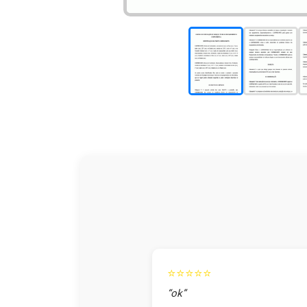
⭐⭐⭐⭐⭐
“ok”