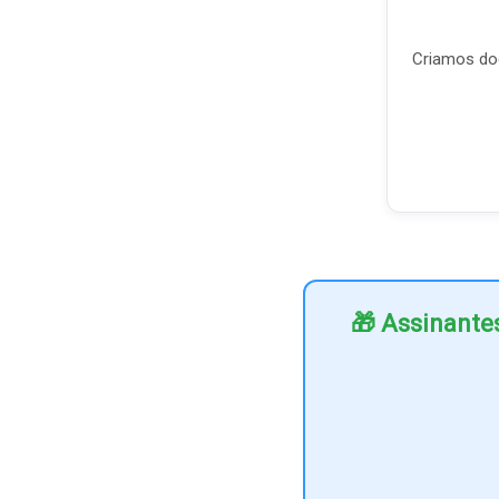
Criamos doc
🎁 Assinante