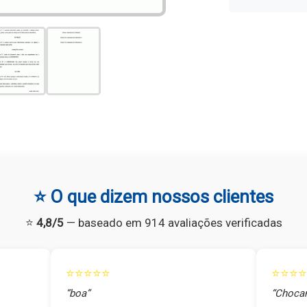
⭐ O que dizem nossos clientes
⭐
4,8/5
— baseado em 914 avaliações verificadas
⭐⭐⭐⭐⭐
⭐⭐⭐⭐
“boa”
“Chocan