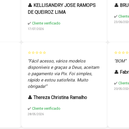
👤 KELLISANDRY JOSE RAMOPS
👤 BRU
DE QUEIROZ LIMA
✔️
Client
23/06/202
✔️
Cliente verificado
17/07/2026
⭐⭐⭐⭐⭐
⭐⭐⭐⭐
“Fácil acesso, vários modelos
“BOM”
disponíveis e graças a Deus, aceitam
👤 Fabr
o pagamento via Pix. Foi simples,
rápido e estou satisfeita. Muito
✔️
Client
obrigada!”
20/05/202
👤 Thereza Christina Ramalho
✔️
Cliente verificado
28/05/2026