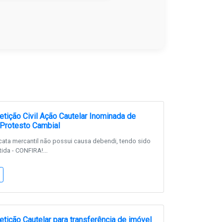
tição Civil Ação Cautelar Inominada de
Protesto Cambial
icata mercantil não possui causa debendi, tendo sido
ida - CONFIRA!...
tição Cautelar para transferência de imóvel