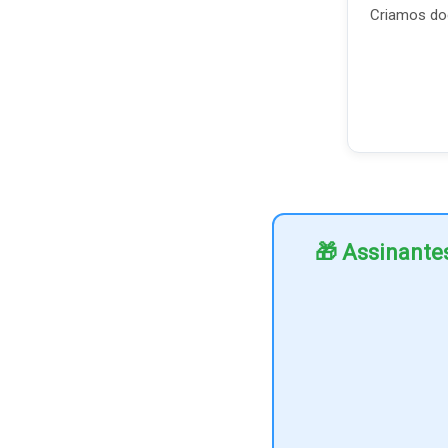
Criamos doc
🎁 Assinante