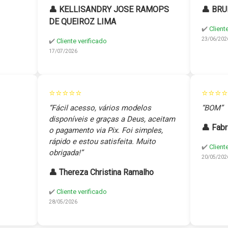
👤 KELLISANDRY JOSE RAMOPS
👤 BRU
DE QUEIROZ LIMA
✔️
Client
23/06/202
✔️
Cliente verificado
17/07/2026
⭐⭐⭐⭐⭐
⭐⭐⭐⭐
“Fácil acesso, vários modelos
“BOM”
disponíveis e graças a Deus, aceitam
👤 Fabr
o pagamento via Pix. Foi simples,
rápido e estou satisfeita. Muito
✔️
Client
obrigada!”
20/05/202
👤 Thereza Christina Ramalho
✔️
Cliente verificado
28/05/2026