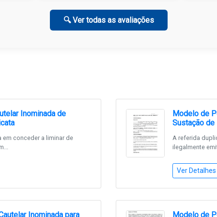
🔍 Ver todas as avaliações
telar Inominada de
Modelo de Pe
icata
Sustação de 
 em conceder a liminar de
A referida dupl
...
ilegalmente emit
Ver Detalhes
Cautelar Inominada para
Modelo de Pe