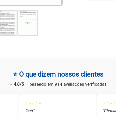
⭐ O que dizem nossos clientes
⭐
4,8/5
— baseado em 914 avaliações verificadas
⭐⭐⭐⭐⭐
⭐⭐⭐⭐
“boa”
“Chocan