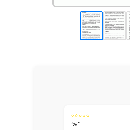
⭐⭐⭐⭐⭐
“ok”