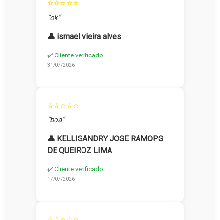
⭐⭐⭐⭐⭐
“ok”
👤 ismael vieira alves
✔️
Cliente verificado
31/07/2026
⭐⭐⭐⭐⭐
“boa”
👤 KELLISANDRY JOSE RAMOPS
DE QUEIROZ LIMA
✔️
Cliente verificado
17/07/2026
⭐⭐⭐⭐⭐