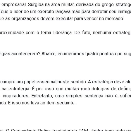
presarial. Surgida na área militar, derivada do grego strategor
que o líder de um exército lançava mão para derrotar seu inimig
 que as organizações devem executar para vencer no mercado.
 proximidade com o tema liderança. De fato, nenhuma estraté
atégias acontecerem? Abaixo, enumeramos quatro pontos que suge
nça cumpre um papel essencial neste sentido. A estratégia deve 
 na estratégia. É por isso que muitas metodologias de defin
 inspiradores. Entretanto, uma simples sentença não é sufi
a. E isso nos leva ao item seguinte.
gia. O Comandante Rolim, fundador da TAM, ilustra bem este p