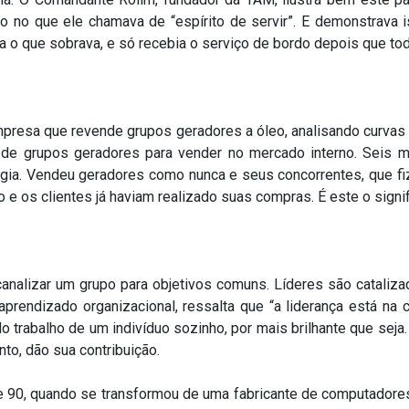
do no que ele chamava de “espírito de servir”. E demonstrava
gava o que sobrava, e só recebia o serviço de bordo depois que
esa que revende grupos geradores a óleo, analisando curvas d
o de grupos geradores para vender no mercado interno. Seis 
rgia. Vendeu geradores como nunca e seus concorrentes, que 
 e os clientes já haviam realizado suas compras. É este o signif
canalizar um grupo para objetivos comuns. Líderes são cataliz
aprendizado organizacional, ressalta que “a liderança está n
do trabalho de um indivíduo sozinho, por mais brilhante que se
o, dão sua contribuição.
90, quando se transformou de uma fabricante de computadores