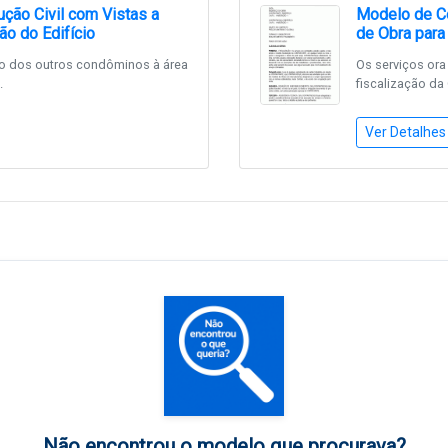
ção Civil com Vistas a
Modelo de Co
ão do Edifício
de Obra para
o dos outros condôminos à área
Os serviços ora 
.
fiscalização da
Ver Detalhes
Não encontrou o modelo que procurava?