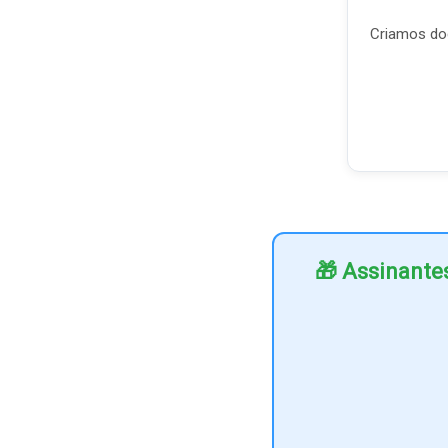
Criamos doc
🎁 Assinante