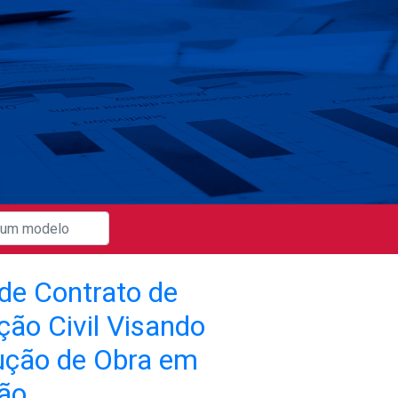
de Contrato de
ção Civil Visando
ção de Obra em
ção