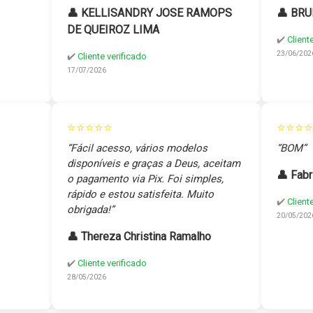
👤 KELLISANDRY JOSE RAMOPS
👤 BRU
DE QUEIROZ LIMA
✔️
Client
23/06/202
✔️
Cliente verificado
17/07/2026
⭐⭐⭐⭐⭐
⭐⭐⭐⭐
“Fácil acesso, vários modelos
“BOM”
disponíveis e graças a Deus, aceitam
👤 Fabr
o pagamento via Pix. Foi simples,
rápido e estou satisfeita. Muito
✔️
Client
obrigada!”
20/05/202
👤 Thereza Christina Ramalho
✔️
Cliente verificado
28/05/2026