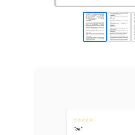
⭐⭐⭐⭐⭐
“ok”