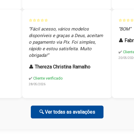
⭐⭐⭐⭐⭐
⭐⭐⭐⭐
“Fácil acesso, vários modelos
“BOM”
disponíveis e graças a Deus, aceitam
👤 Fabr
o pagamento via Pix. Foi simples,
rápido e estou satisfeita. Muito
✔️
Client
obrigada!”
20/05/202
👤 Thereza Christina Ramalho
✔️
Cliente verificado
28/05/2026
🔍 Ver todas as avaliações