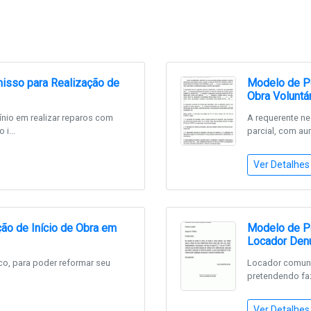
sso para Realização de
Modelo de Pe
Obra Voluntár
io em realizar reparos com
A requerente ne
i...
parcial, com au
Ver Detalhes
ão de Início de Obra em
Modelo de Pet
Locador Denu
co, para poder reformar seu
Locador comuni
pretendendo fa
Ver Detalhes