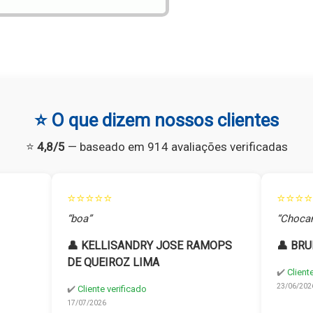
⭐ O que dizem nossos clientes
⭐
4,8/5
— baseado em 914 avaliações verificadas
⭐⭐⭐⭐⭐
⭐⭐⭐⭐
“boa”
“Chocan
👤 KELLISANDRY JOSE RAMOPS
👤 BRU
DE QUEIROZ LIMA
✔️
Client
23/06/202
✔️
Cliente verificado
17/07/2026