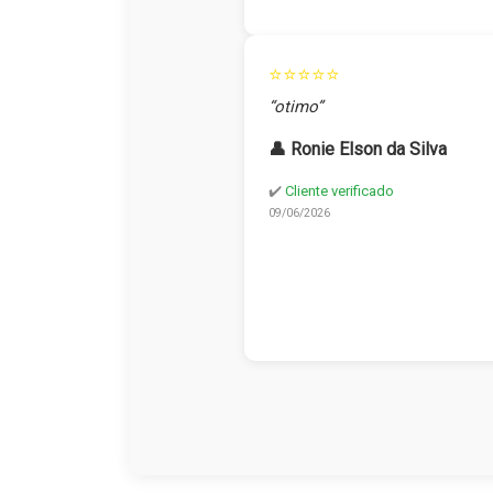
⭐⭐⭐⭐⭐
“otimo”
👤 Ronie Elson da Silva
✔️
Cliente verificado
09/06/2026