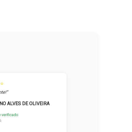
⭐
te!”
NO ALVES DE OLIVEIRA
e verificado
6