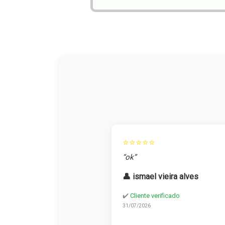
⭐⭐⭐⭐⭐
“ok”
👤 ismael vieira alves
✔️
Cliente verificado
31/07/2026