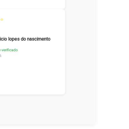
⭐
icio lopes do nascimento
e verificado
6