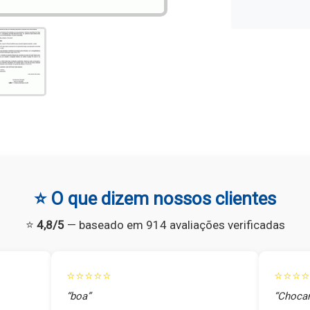
⭐ O que dizem nossos clientes
⭐
4,8/5
— baseado em 914 avaliações verificadas
⭐⭐⭐⭐⭐
⭐⭐⭐⭐
“boa”
“Chocan