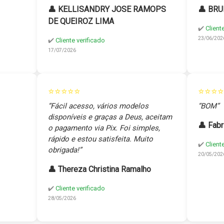
👤 KELLISANDRY JOSE RAMOPS
👤 BRU
DE QUEIROZ LIMA
✔️
Client
23/06/202
✔️
Cliente verificado
17/07/2026
⭐⭐⭐⭐⭐
⭐⭐⭐⭐
“Fácil acesso, vários modelos
“BOM”
disponíveis e graças a Deus, aceitam
👤 Fabr
o pagamento via Pix. Foi simples,
rápido e estou satisfeita. Muito
✔️
Client
obrigada!”
20/05/202
👤 Thereza Christina Ramalho
✔️
Cliente verificado
28/05/2026