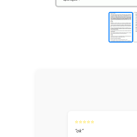
⭐⭐⭐⭐⭐
“ok”