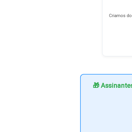
Criamos doc
🎁 Assinante