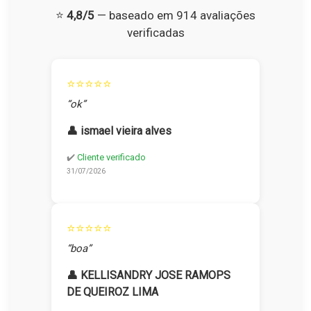
⭐
4,8/5
— baseado em 914 avaliações
verificadas
⭐⭐⭐⭐⭐
“ok”
👤 ismael vieira alves
✔️
Cliente verificado
31/07/2026
⭐⭐⭐⭐⭐
“boa”
👤 KELLISANDRY JOSE RAMOPS
DE QUEIROZ LIMA