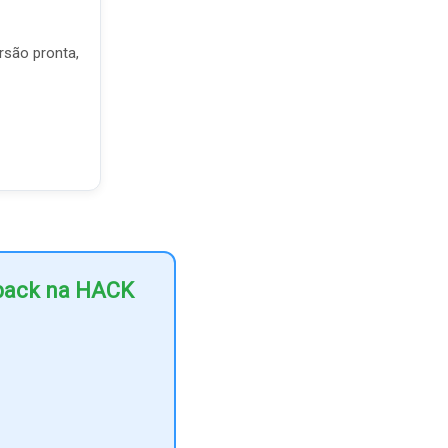
rsão pronta,
hback na HACK