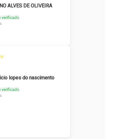
NO ALVES DE OLIVEIRA
e verificado
6
⭐
icio lopes do nascimento
e verificado
6