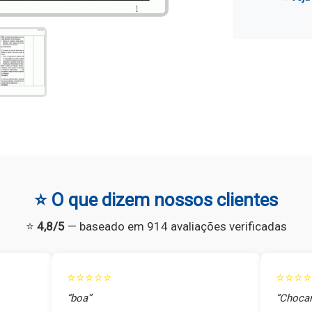
⭐ O que dizem nossos clientes
⭐
4,8/5
— baseado em 914 avaliações verificadas
⭐⭐⭐⭐⭐
⭐⭐⭐⭐
“boa”
“Chocan