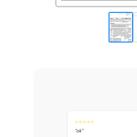
⭐⭐⭐⭐⭐
“ok”