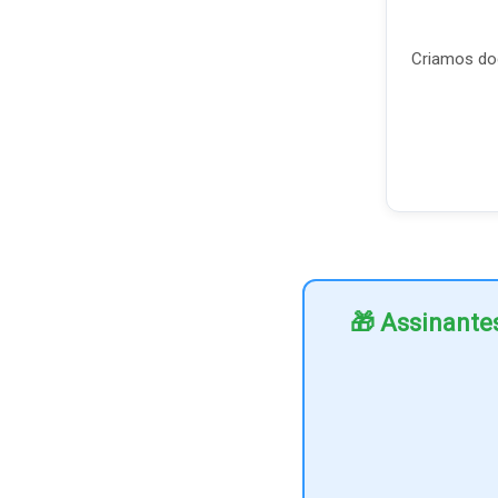
Criamos doc
🎁 Assinante