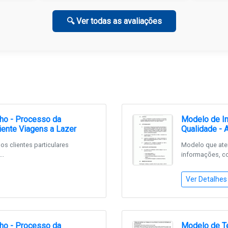
🔍 Ver todas as avaliações
lho - Processo da
Modelo de In
iente Viagens a Lazer
Qualidade - 
s clientes particulares
Modelo que aten
..
informações, co
Ver Detalhes
lho - Processo da
Modelo de Te