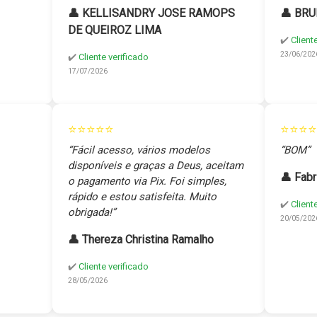
👤 KELLISANDRY JOSE RAMOPS
👤 BRU
DE QUEIROZ LIMA
✔️
Client
23/06/202
✔️
Cliente verificado
17/07/2026
⭐⭐⭐⭐⭐
⭐⭐⭐⭐
“Fácil acesso, vários modelos
“BOM”
disponíveis e graças a Deus, aceitam
👤 Fabr
o pagamento via Pix. Foi simples,
rápido e estou satisfeita. Muito
✔️
Client
obrigada!”
20/05/202
👤 Thereza Christina Ramalho
✔️
Cliente verificado
28/05/2026