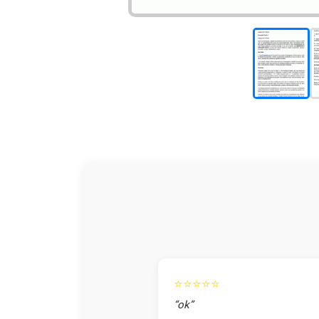
⭐⭐⭐⭐⭐
“ok”