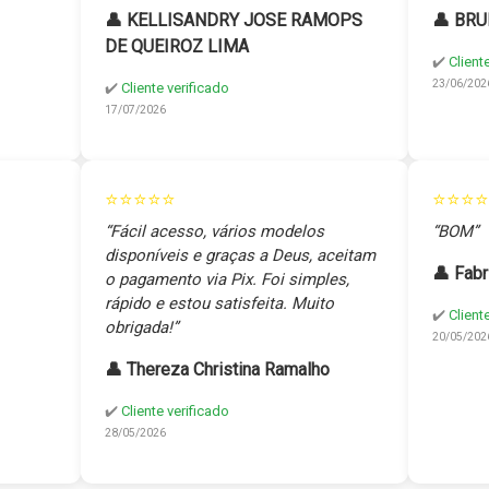
👤 KELLISANDRY JOSE RAMOPS
👤 BRU
DE QUEIROZ LIMA
✔️
Client
23/06/202
✔️
Cliente verificado
17/07/2026
⭐⭐⭐⭐⭐
⭐⭐⭐⭐
“Fácil acesso, vários modelos
“BOM”
disponíveis e graças a Deus, aceitam
👤 Fabr
o pagamento via Pix. Foi simples,
rápido e estou satisfeita. Muito
✔️
Client
obrigada!”
20/05/202
👤 Thereza Christina Ramalho
✔️
Cliente verificado
28/05/2026