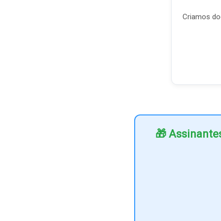
Criamos doc
🎁 Assinante