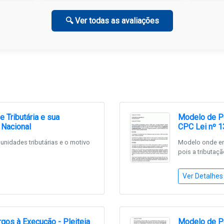
🔍 Ver todas as avaliações
 Tributária e sua
Modelo de Pe
 Nacional
CPC Lei nº 1
nidades tributárias e o motivo
Modelo onde emp
pois a tributaçã
Ver Detalhes
gos à Execução - Pleiteia
Modelo de Pe