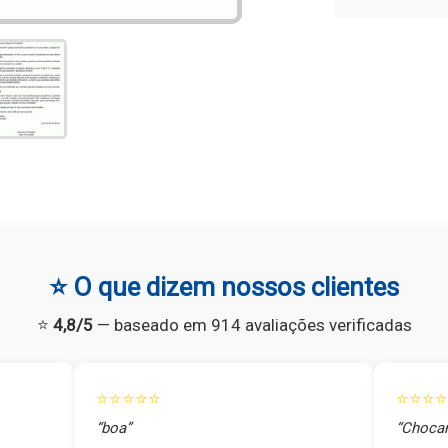
⭐ O que dizem nossos clientes
⭐
4,8/5
— baseado em 914 avaliações verificadas
⭐⭐⭐⭐⭐
⭐⭐⭐⭐
“boa”
“Chocan