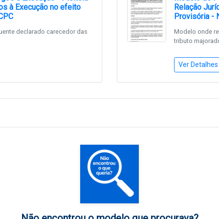
s à Execução no efeito
Relação Jurí
 CPC
Provisória -
uente declarado carecedor das
Modelo onde re
tributo majorad
Ver Detalhes
Não encontrou o modelo que procurava?