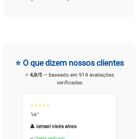
⭐ O que dizem nossos clientes
⭐
4,8/5
— baseado em 914 avaliações
verificadas
⭐⭐⭐⭐⭐
“ok”
👤 ismael vieira alves
✔️
Cliente verificado