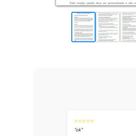
⭐⭐⭐⭐⭐
“ok”