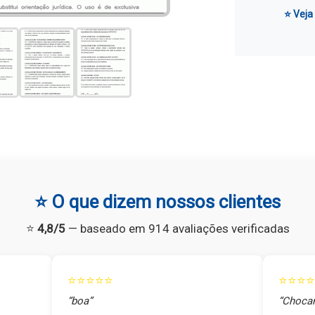
⭐ Veja
⭐ O que dizem nossos clientes
⭐
4,8/5
— baseado em 914 avaliações verificadas
⭐⭐⭐⭐⭐
⭐⭐⭐⭐
“boa”
“Chocan