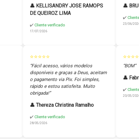
👤 KELLISANDRY JOSE RAMOPS
👤 BRU
DE QUEIROZ LIMA
✔️
Client
23/06/202
✔️
Cliente verificado
17/07/2026
⭐⭐⭐⭐⭐
⭐⭐⭐⭐
“Fácil acesso, vários modelos
“BOM”
disponíveis e graças a Deus, aceitam
👤 Fabr
o pagamento via Pix. Foi simples,
rápido e estou satisfeita. Muito
✔️
Client
obrigada!”
20/05/202
👤 Thereza Christina Ramalho
✔️
Cliente verificado
28/05/2026