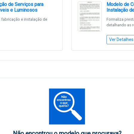
ção de Serviços para
Modelo de Co
óveis e Luminosos
Instalação d
 fabricação e instalação de
Formaliza pres
detalhando as r
Ver Detalhes
Não encontrou o modelo que procurava?