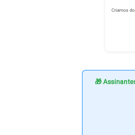
Criamos doc
🎁 Assinante