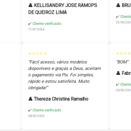
👤 KELLISANDRY JOSE RAMOPS
👤 BRU
DE QUEIROZ LIMA
✔️
Client
23/06/202
✔️
Cliente verificado
17/07/2026
⭐⭐⭐⭐⭐
⭐⭐⭐⭐
“Fácil acesso, vários modelos
“BOM”
disponíveis e graças a Deus, aceitam
👤 Fabr
o pagamento via Pix. Foi simples,
rápido e estou satisfeita. Muito
✔️
Client
obrigada!”
20/05/202
👤 Thereza Christina Ramalho
✔️
Cliente verificado
28/05/2026