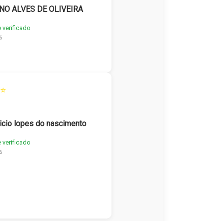
NO ALVES DE OLIVEIRA
e verificado
6
⭐
icio lopes do nascimento
e verificado
6