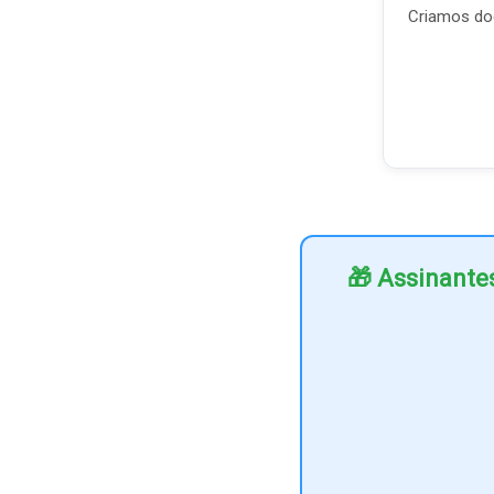
Criamos doc
🎁 Assinante