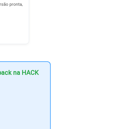
rsão pronta,
hback na HACK