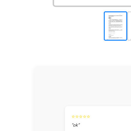
⭐⭐⭐⭐⭐
“ok”