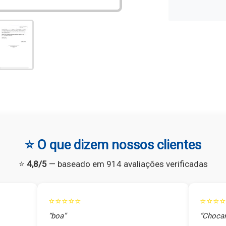
⭐ O que dizem nossos clientes
⭐
4,8/5
— baseado em 914 avaliações verificadas
⭐⭐⭐⭐⭐
⭐⭐⭐⭐
“boa”
“Chocan