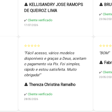
👤 KELLISANDRY JOSE RAMOPS
👤 BRU
DE QUEIROZ LIMA
✔️
Client
23/06/202
✔️
Cliente verificado
17/07/2026
⭐⭐⭐⭐⭐
⭐⭐⭐⭐
“Fácil acesso, vários modelos
“BOM”
disponíveis e graças a Deus, aceitam
👤 Fabr
o pagamento via Pix. Foi simples,
rápido e estou satisfeita. Muito
✔️
Client
obrigada!”
20/05/202
👤 Thereza Christina Ramalho
✔️
Cliente verificado
28/05/2026