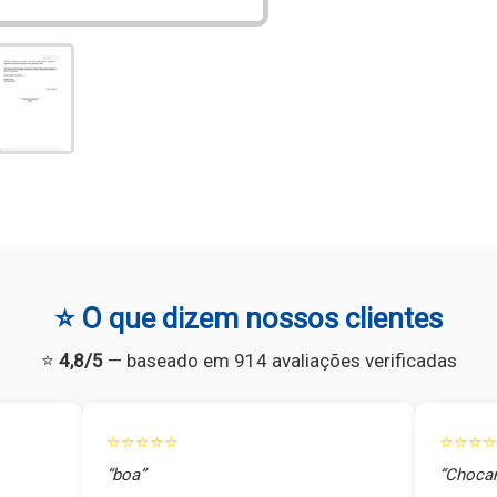
⭐ O que dizem nossos clientes
⭐
4,8/5
— baseado em 914 avaliações verificadas
⭐⭐⭐⭐⭐
⭐⭐⭐⭐
“boa”
“Chocan