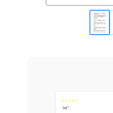
⭐⭐⭐⭐⭐
“ok”