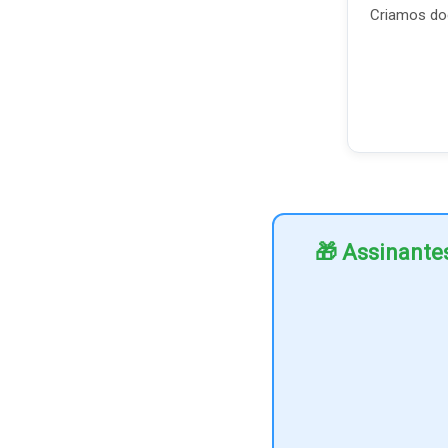
Criamos doc
🎁 Assinante