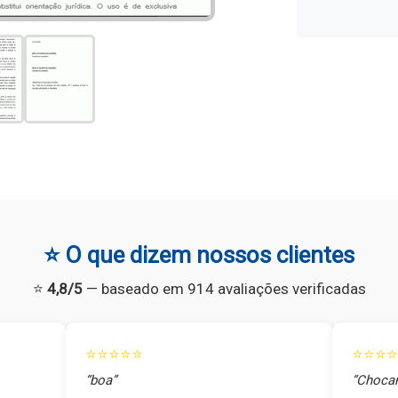
⭐ O que dizem nossos clientes
⭐
4,8/5
— baseado em 914 avaliações verificadas
⭐⭐⭐⭐⭐
⭐⭐⭐⭐
“boa”
“Chocan