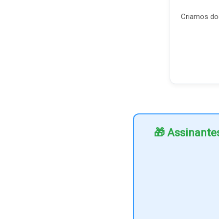
Criamos doc
🎁 Assinante