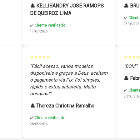
👤 KELLISANDRY JOSE RAMOPS
👤 BRU
DE QUEIROZ LIMA
✔️
Client
23/06/202
✔️
Cliente verificado
17/07/2026
⭐⭐⭐⭐⭐
⭐⭐⭐⭐
“Fácil acesso, vários modelos
“BOM”
disponíveis e graças a Deus, aceitam
👤 Fabr
o pagamento via Pix. Foi simples,
rápido e estou satisfeita. Muito
✔️
Client
obrigada!”
20/05/202
👤 Thereza Christina Ramalho
✔️
Cliente verificado
28/05/2026