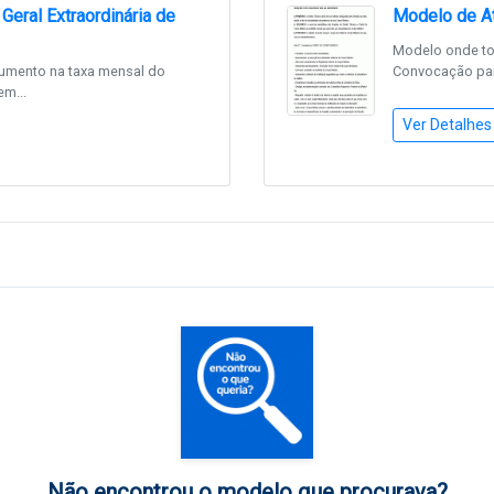
eral Extraordinária de
Modelo de At
Modelo onde to
umento na taxa mensal do
Convocação para
em...
Ver Detalhes
Não encontrou o modelo que procurava?