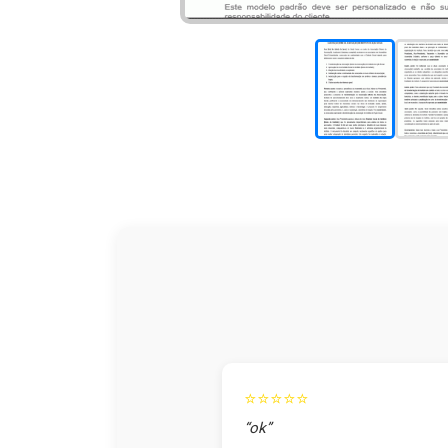
⭐⭐⭐⭐⭐
“ok”