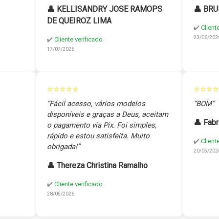
👤 KELLISANDRY JOSE RAMOPS
👤 BRU
DE QUEIROZ LIMA
✔️
Client
23/06/202
✔️
Cliente verificado
17/07/2026
⭐⭐⭐⭐⭐
⭐⭐⭐⭐
“Fácil acesso, vários modelos
“BOM”
disponíveis e graças a Deus, aceitam
👤 Fabr
o pagamento via Pix. Foi simples,
rápido e estou satisfeita. Muito
✔️
Client
obrigada!”
20/05/202
👤 Thereza Christina Ramalho
✔️
Cliente verificado
28/05/2026