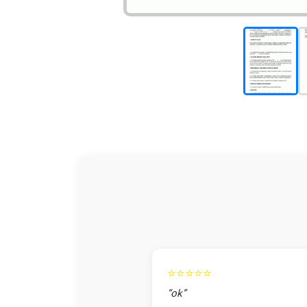
⭐⭐⭐⭐⭐
“ok”