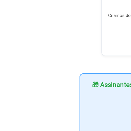
Criamos doc
🎁 Assinante