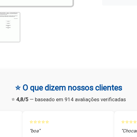
⭐ O que dizem nossos clientes
⭐
4,8/5
— baseado em 914 avaliações verificadas
⭐⭐⭐⭐⭐
⭐⭐⭐⭐
“boa”
“Chocan