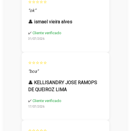
⭐⭐⭐⭐⭐
“ok”
👤 ismael vieira alves
✔️
Cliente verificado
31/07/2026
⭐⭐⭐⭐⭐
“boa”
👤 KELLISANDRY JOSE RAMOPS
DE QUEIROZ LIMA
✔️
Cliente verificado
17/07/2026
⭐⭐⭐⭐⭐