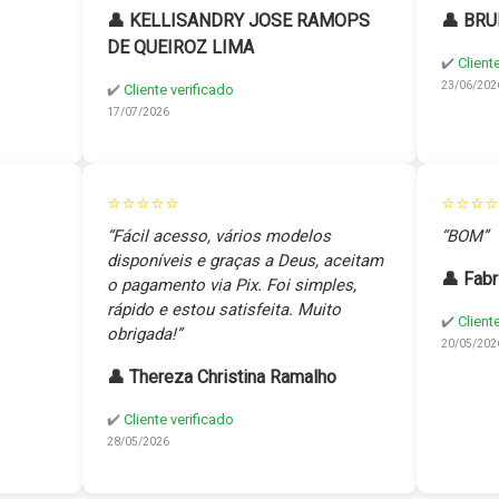
👤 KELLISANDRY JOSE RAMOPS
👤 BRU
DE QUEIROZ LIMA
✔️
Client
23/06/202
✔️
Cliente verificado
17/07/2026
⭐⭐⭐⭐⭐
⭐⭐⭐⭐
“Fácil acesso, vários modelos
“BOM”
disponíveis e graças a Deus, aceitam
👤 Fabr
o pagamento via Pix. Foi simples,
rápido e estou satisfeita. Muito
✔️
Client
obrigada!”
20/05/202
👤 Thereza Christina Ramalho
✔️
Cliente verificado
28/05/2026