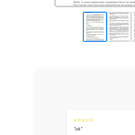
⭐⭐⭐⭐⭐
“ok”