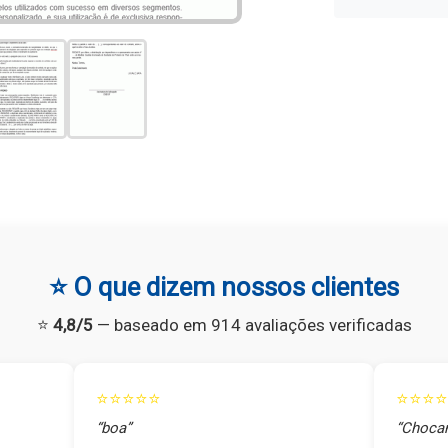
⭐ O que dizem nossos clientes
⭐
4,8/5
— baseado em 914 avaliações verificadas
⭐⭐⭐⭐⭐
⭐⭐⭐⭐
“boa”
“Chocan