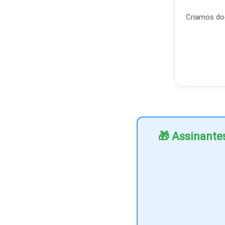
Criamos doc
🎁 Assinante