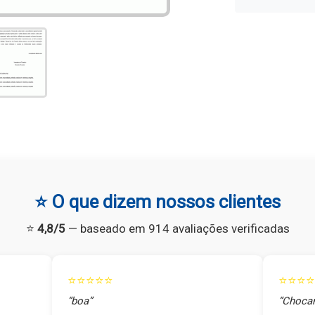
⭐ O que dizem nossos clientes
⭐
4,8/5
— baseado em 914 avaliações verificadas
⭐⭐⭐⭐⭐
⭐⭐⭐⭐
“boa”
“Chocan