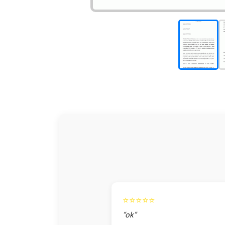
⭐⭐⭐⭐⭐
“ok”