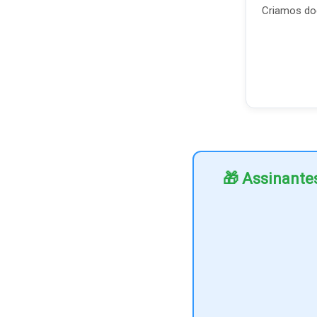
Criamos doc
🎁 Assinante