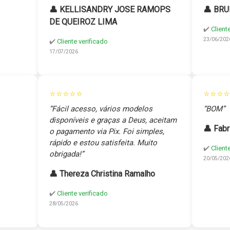
👤 KELLISANDRY JOSE RAMOPS
👤 BRU
DE QUEIROZ LIMA
✔️
Client
23/06/202
✔️
Cliente verificado
17/07/2026
⭐⭐⭐⭐⭐
⭐⭐⭐⭐
“Fácil acesso, vários modelos
“BOM”
disponíveis e graças a Deus, aceitam
👤 Fabr
o pagamento via Pix. Foi simples,
rápido e estou satisfeita. Muito
✔️
Client
obrigada!”
20/05/202
👤 Thereza Christina Ramalho
✔️
Cliente verificado
28/05/2026