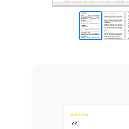
⭐⭐⭐⭐⭐
“ok”