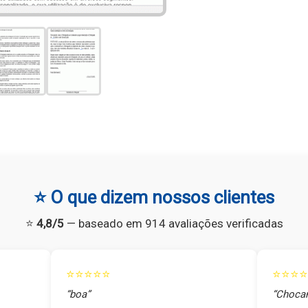
⭐ O que dizem nossos clientes
⭐
4,8/5
— baseado em 914 avaliações verificadas
⭐⭐⭐⭐⭐
⭐⭐⭐⭐
“boa”
“Chocan