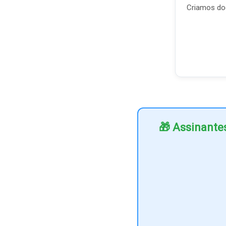
Criamos doc
🎁 Assinante