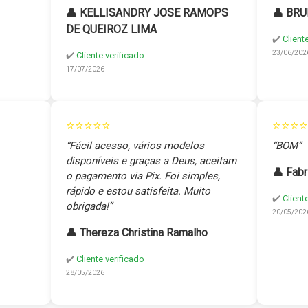
👤 KELLISANDRY JOSE RAMOPS
👤 BRU
DE QUEIROZ LIMA
✔️
Client
23/06/202
✔️
Cliente verificado
17/07/2026
⭐⭐⭐⭐⭐
⭐⭐⭐⭐
“Fácil acesso, vários modelos
“BOM”
disponíveis e graças a Deus, aceitam
👤 Fabr
o pagamento via Pix. Foi simples,
rápido e estou satisfeita. Muito
✔️
Client
obrigada!”
20/05/202
👤 Thereza Christina Ramalho
✔️
Cliente verificado
28/05/2026