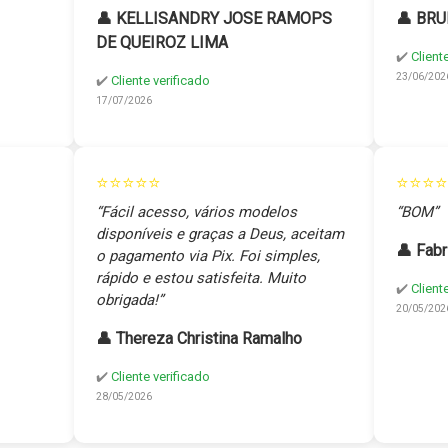
👤 KELLISANDRY JOSE RAMOPS
👤 BRU
DE QUEIROZ LIMA
✔️
Client
23/06/202
✔️
Cliente verificado
17/07/2026
⭐⭐⭐⭐⭐
⭐⭐⭐⭐
“Fácil acesso, vários modelos
“BOM”
disponíveis e graças a Deus, aceitam
👤 Fabr
o pagamento via Pix. Foi simples,
rápido e estou satisfeita. Muito
✔️
Client
obrigada!”
20/05/202
👤 Thereza Christina Ramalho
✔️
Cliente verificado
28/05/2026