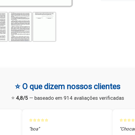
⭐ O que dizem nossos clientes
⭐
4,8/5
— baseado em 914 avaliações verificadas
⭐⭐⭐⭐⭐
⭐⭐⭐⭐
“boa”
“Chocan