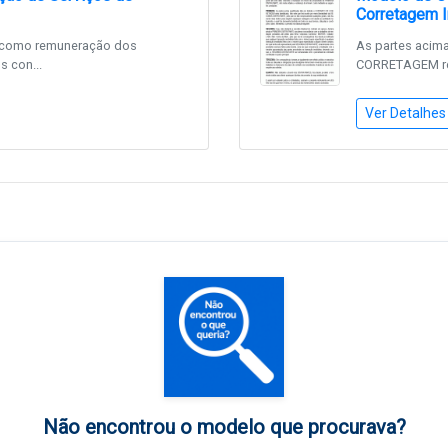
Corretagem I
á como remuneração dos
As partes acim
 con...
CORRETAGEM retr
Ver Detalhes
Não encontrou o modelo que procurava?