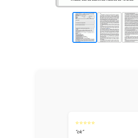
⭐⭐⭐⭐⭐
“ok”