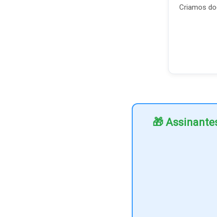
Criamos doc
🎁 Assinante