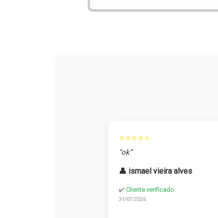
⭐⭐⭐⭐⭐
“ok”
👤 ismael vieira alves
✔️
Cliente verificado
31/07/2026