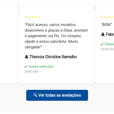
⭐⭐⭐⭐⭐
⭐⭐⭐⭐
“Fácil acesso, vários modelos
“BOM”
disponíveis e graças a Deus, aceitam
👤 Fabr
o pagamento via Pix. Foi simples,
rápido e estou satisfeita. Muito
✔️
Client
obrigada!”
20/05/202
👤 Thereza Christina Ramalho
✔️
Cliente verificado
28/05/2026
🔍 Ver todas as avaliações