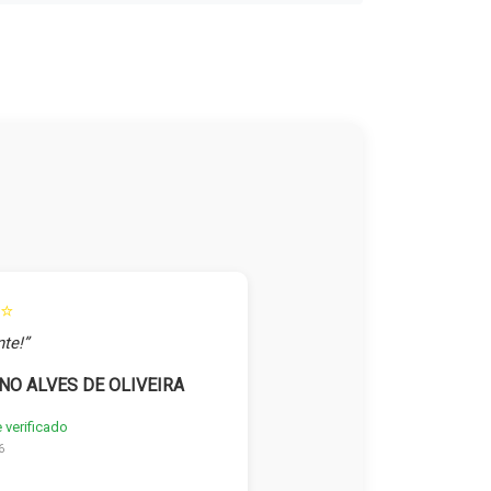
⭐
te!”
NO ALVES DE OLIVEIRA
e verificado
6