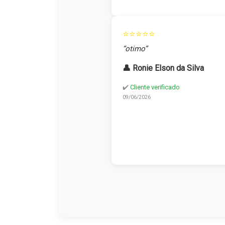
⭐⭐⭐⭐⭐
“otimo”
👤 Ronie Elson da Silva
✔️
Cliente verificado
09/06/2026