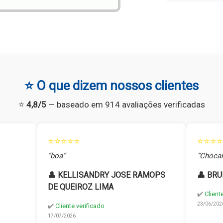
⭐ O que dizem nossos clientes
⭐
4,8/5
— baseado em 914 avaliações verificadas
⭐⭐⭐⭐⭐
⭐⭐⭐⭐
“boa”
“Chocan
👤 KELLISANDRY JOSE RAMOPS
👤 BRU
DE QUEIROZ LIMA
✔️
Client
23/06/202
✔️
Cliente verificado
17/07/2026