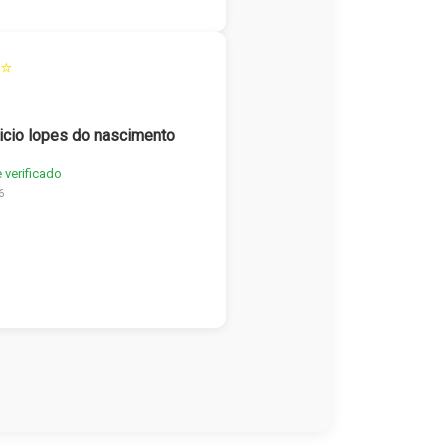
⭐
icio lopes do nascimento
e verificado
6