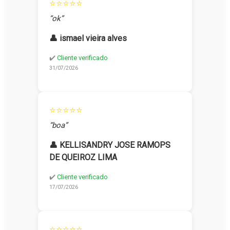
⭐⭐⭐⭐⭐
“ok”
👤 ismael vieira alves
✔️
Cliente verificado
31/07/2026
⭐⭐⭐⭐⭐
“boa”
👤 KELLISANDRY JOSE RAMOPS
DE QUEIROZ LIMA
✔️
Cliente verificado
17/07/2026
⭐⭐⭐⭐⭐