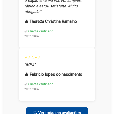
o pagamento via Pix. Foi simples,
rápido e estou satisfeita. Muito
obrigada!”
👤 Thereza Christina Ramalho
✔️
Cliente verificado
28/05/2026
⭐⭐⭐⭐⭐
“BOM”
👤 Fabricio lopes do nascimento
✔️
Cliente verificado
20/05/2026
🔍 Ver todas as avaliações