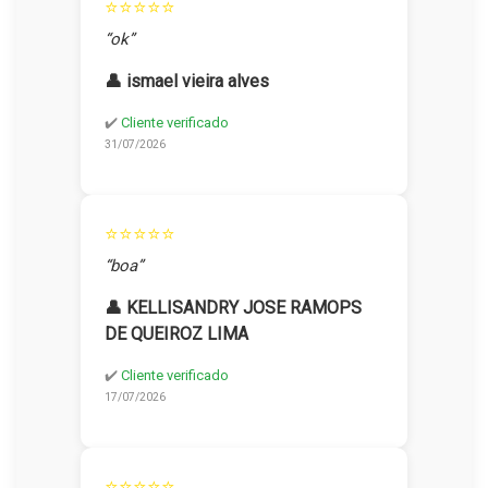
⭐⭐⭐⭐⭐
“ok”
👤 ismael vieira alves
✔️
Cliente verificado
31/07/2026
⭐⭐⭐⭐⭐
“boa”
👤 KELLISANDRY JOSE RAMOPS
DE QUEIROZ LIMA
✔️
Cliente verificado
17/07/2026
⭐⭐⭐⭐⭐