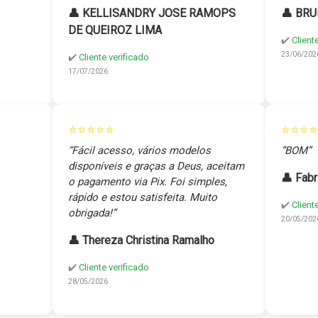
👤 KELLISANDRY JOSE RAMOPS
👤 BRU
DE QUEIROZ LIMA
✔️
Client
23/06/202
✔️
Cliente verificado
17/07/2026
⭐⭐⭐⭐⭐
⭐⭐⭐⭐
“Fácil acesso, vários modelos
“BOM”
disponíveis e graças a Deus, aceitam
👤 Fabr
o pagamento via Pix. Foi simples,
rápido e estou satisfeita. Muito
✔️
Client
obrigada!”
20/05/202
👤 Thereza Christina Ramalho
✔️
Cliente verificado
28/05/2026