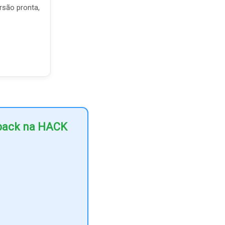
rsão pronta,
hback na HACK