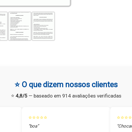
⭐ O que dizem nossos clientes
⭐
4,8/5
— baseado em 914 avaliações verificadas
⭐⭐⭐⭐⭐
⭐⭐⭐⭐
“boa”
“Chocan