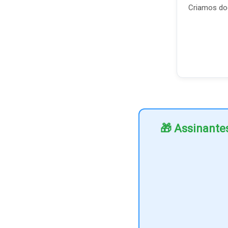
Criamos doc
🎁 Assinante