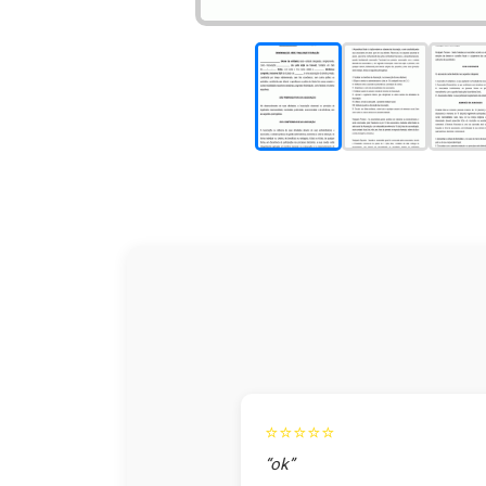
⭐⭐⭐⭐⭐
“ok”