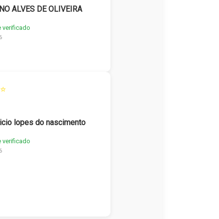
NO ALVES DE OLIVEIRA
e verificado
6
⭐
icio lopes do nascimento
e verificado
6