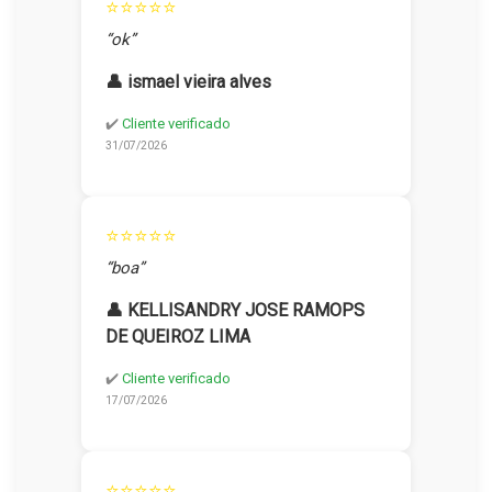
⭐⭐⭐⭐⭐
“ok”
👤 ismael vieira alves
✔️
Cliente verificado
31/07/2026
⭐⭐⭐⭐⭐
“boa”
👤 KELLISANDRY JOSE RAMOPS
DE QUEIROZ LIMA
✔️
Cliente verificado
17/07/2026
⭐⭐⭐⭐⭐