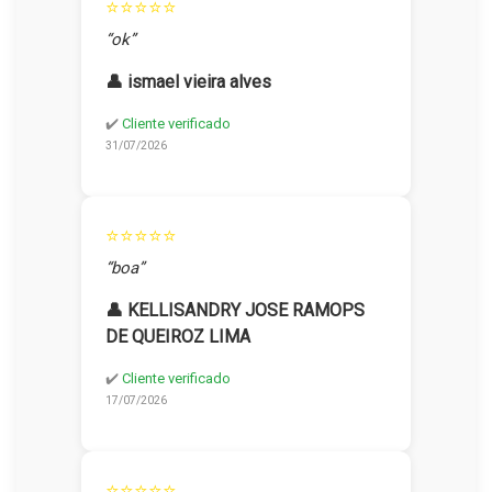
⭐⭐⭐⭐⭐
“ok”
👤 ismael vieira alves
✔️
Cliente verificado
31/07/2026
⭐⭐⭐⭐⭐
“boa”
👤 KELLISANDRY JOSE RAMOPS
DE QUEIROZ LIMA
✔️
Cliente verificado
17/07/2026
⭐⭐⭐⭐⭐