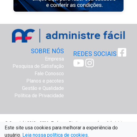
SOBRE NÓS
REDES SOCIAIS
Empresa
Pesquisa de Satisfação
Fale Conosco
Planos e pacotes
Gestão e Qualidade
Política de Privacidade
@ Copyright 2012 a 2026 - Todos os Direitos reservados - Administre
Este site usa cookies para melhorar a experiência do
Fácil Assessoria Online - www.administrefacil.com.br
usuário.
Leia nossa política de cookies
.