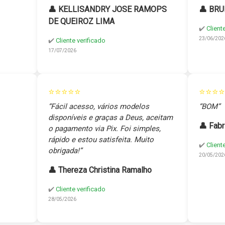
👤 KELLISANDRY JOSE RAMOPS
👤 BRU
DE QUEIROZ LIMA
✔️
Client
23/06/202
✔️
Cliente verificado
17/07/2026
⭐⭐⭐⭐⭐
⭐⭐⭐⭐
“Fácil acesso, vários modelos
“BOM”
disponíveis e graças a Deus, aceitam
👤 Fabr
o pagamento via Pix. Foi simples,
rápido e estou satisfeita. Muito
✔️
Client
obrigada!”
20/05/202
👤 Thereza Christina Ramalho
✔️
Cliente verificado
28/05/2026