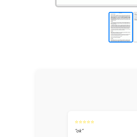
⭐⭐⭐⭐⭐
“ok”