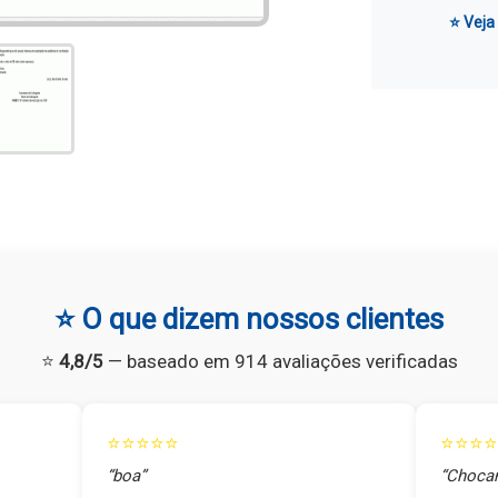
⭐ Veja
⭐ O que dizem nossos clientes
⭐
4,8/5
— baseado em 914 avaliações verificadas
⭐⭐⭐⭐⭐
⭐⭐⭐⭐
“boa”
“Chocan