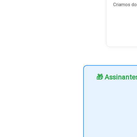
Criamos doc
🎁 Assinante