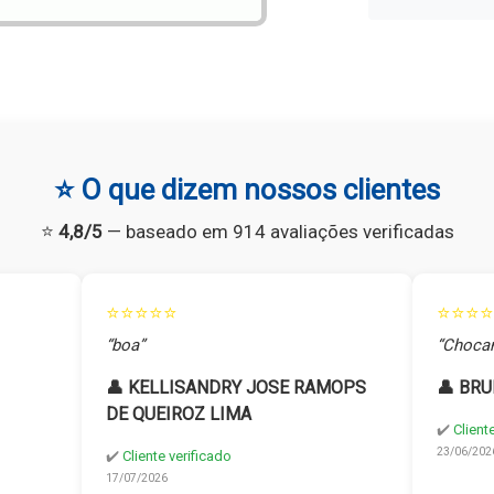
⭐ O que dizem nossos clientes
⭐
4,8/5
— baseado em 914 avaliações verificadas
⭐⭐⭐⭐⭐
⭐⭐⭐⭐
“boa”
“Chocan
👤 KELLISANDRY JOSE RAMOPS
👤 BRU
DE QUEIROZ LIMA
✔️
Client
23/06/202
✔️
Cliente verificado
17/07/2026