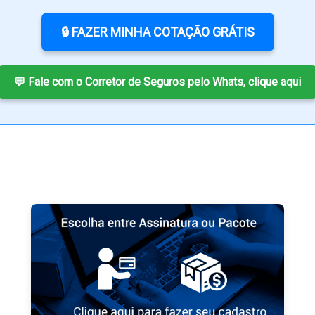
🔒 FAZER MINHA COTAÇÃO GRÁTIS
💬 Fale com o Corretor de Seguros pelo Whats, clique aqui