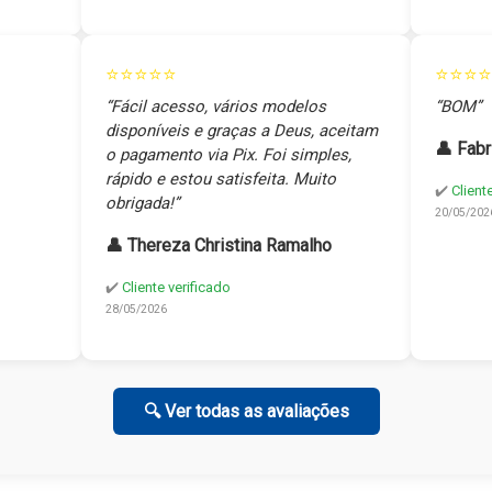
⭐⭐⭐⭐⭐
⭐⭐⭐⭐
“Fácil acesso, vários modelos
“BOM”
disponíveis e graças a Deus, aceitam
👤 Fabr
o pagamento via Pix. Foi simples,
rápido e estou satisfeita. Muito
✔️
Client
obrigada!”
20/05/202
👤 Thereza Christina Ramalho
✔️
Cliente verificado
28/05/2026
🔍 Ver todas as avaliações