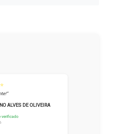
⭐
te!”
NO ALVES DE OLIVEIRA
e verificado
6