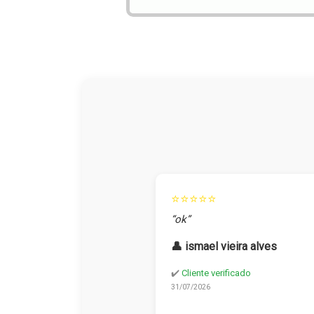
⭐⭐⭐⭐⭐
“ok”
👤 ismael vieira alves
✔️
Cliente verificado
31/07/2026