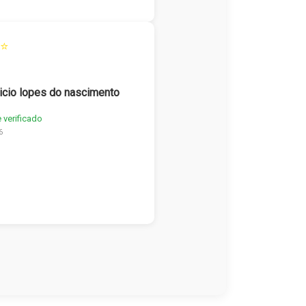
⭐
icio lopes do nascimento
e verificado
6