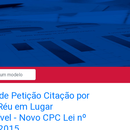
de Petição Citação por
 Réu em Lugar
vel - Novo CPC Lei nº
.2015