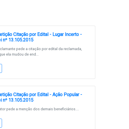
ição Citação por Edital - Lugar Incerto -
i nº 13.105.2015
lamante pede a citação por edital da reclamada,
que ela mudou de end...
tição Citação por Edital - Ação Popular -
i nº 13.105.2015
or pede a menção dos demais beneficiários....