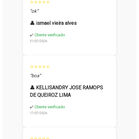
⭐⭐⭐⭐⭐
“ok”
👤 ismael vieira alves
✔️
Cliente verificado
31/07/2026
⭐⭐⭐⭐⭐
“boa”
👤 KELLISANDRY JOSE RAMOPS
DE QUEIROZ LIMA
✔️
Cliente verificado
17/07/2026
⭐⭐⭐⭐⭐