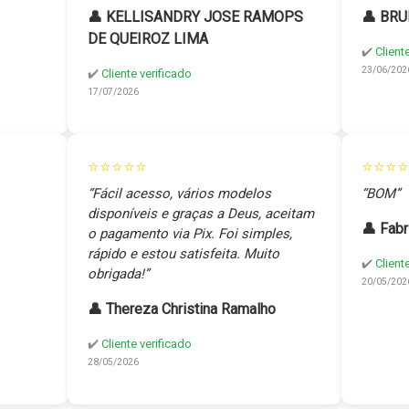
👤 KELLISANDRY JOSE RAMOPS
👤 BRU
DE QUEIROZ LIMA
✔️
Client
23/06/202
✔️
Cliente verificado
17/07/2026
⭐⭐⭐⭐⭐
⭐⭐⭐⭐
“Fácil acesso, vários modelos
“BOM”
disponíveis e graças a Deus, aceitam
👤 Fabr
o pagamento via Pix. Foi simples,
rápido e estou satisfeita. Muito
✔️
Client
obrigada!”
20/05/202
👤 Thereza Christina Ramalho
✔️
Cliente verificado
28/05/2026