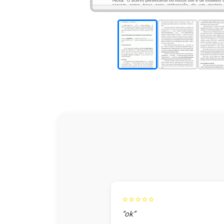
⭐⭐⭐⭐⭐
“ok”