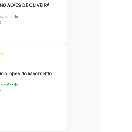
NO ALVES DE OLIVEIRA
e verificado
6
⭐
icio lopes do nascimento
e verificado
6