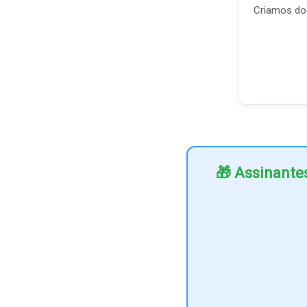
Criamos doc
🎁 Assinante