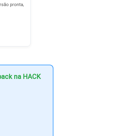
rsão pronta,
hback na HACK