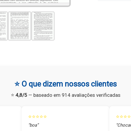
⭐ O que dizem nossos clientes
⭐
4,8/5
— baseado em 914 avaliações verificadas
⭐⭐⭐⭐⭐
⭐⭐⭐⭐
“boa”
“Chocan