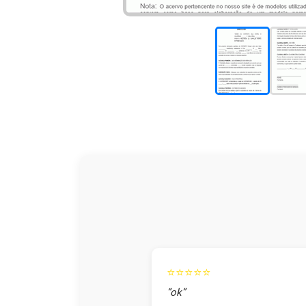
⭐⭐⭐⭐⭐
“ok”