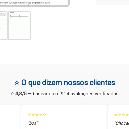
⭐ O que dizem nossos clientes
⭐
4,8/5
— baseado em 914 avaliações verificadas
⭐⭐⭐⭐⭐
⭐⭐⭐⭐
“boa”
“Chocan