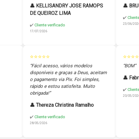
👤 KELLISANDRY JOSE RAMOPS
👤 BRU
DE QUEIROZ LIMA
✔️
Client
23/06/202
✔️
Cliente verificado
17/07/2026
⭐⭐⭐⭐⭐
⭐⭐⭐⭐
“Fácil acesso, vários modelos
“BOM”
disponíveis e graças a Deus, aceitam
👤 Fabr
o pagamento via Pix. Foi simples,
rápido e estou satisfeita. Muito
✔️
Client
obrigada!”
20/05/202
👤 Thereza Christina Ramalho
✔️
Cliente verificado
28/05/2026