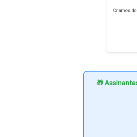
Criamos doc
🎁 Assinante