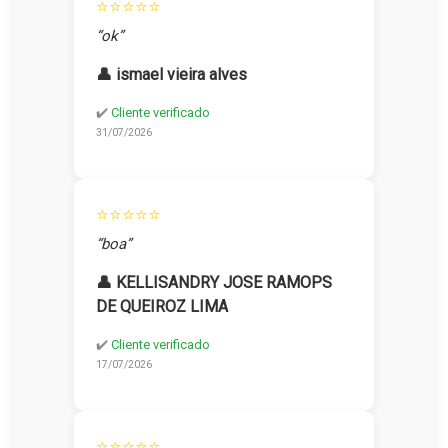
⭐⭐⭐⭐⭐
“ok”
👤 ismael vieira alves
✔️
Cliente verificado
31/07/2026
⭐⭐⭐⭐⭐
“boa”
👤 KELLISANDRY JOSE RAMOPS
DE QUEIROZ LIMA
✔️
Cliente verificado
17/07/2026
⭐⭐⭐⭐⭐