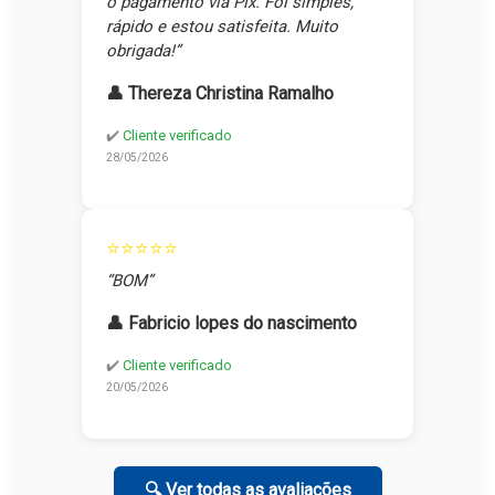
o pagamento via Pix. Foi simples,
rápido e estou satisfeita. Muito
obrigada!”
👤 Thereza Christina Ramalho
✔️
Cliente verificado
28/05/2026
⭐⭐⭐⭐⭐
“BOM”
👤 Fabricio lopes do nascimento
✔️
Cliente verificado
20/05/2026
🔍 Ver todas as avaliações