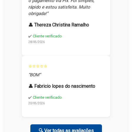
o pagamento via Pix. Foi simples,
rápido e estou satisfeita. Muito
obrigada!”
👤 Thereza Christina Ramalho
✔️
Cliente verificado
28/05/2026
⭐⭐⭐⭐⭐
“BOM”
👤 Fabricio lopes do nascimento
✔️
Cliente verificado
20/05/2026
🔍 Ver todas as avaliações