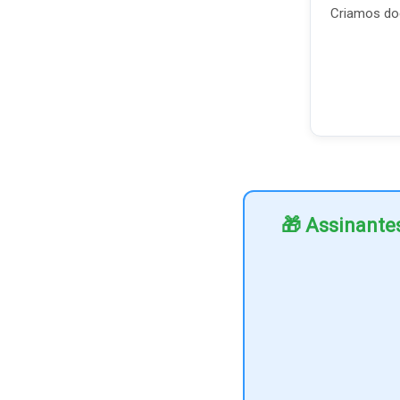
Criamos doc
🎁 Assinante