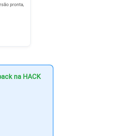
rsão pronta,
hback na HACK