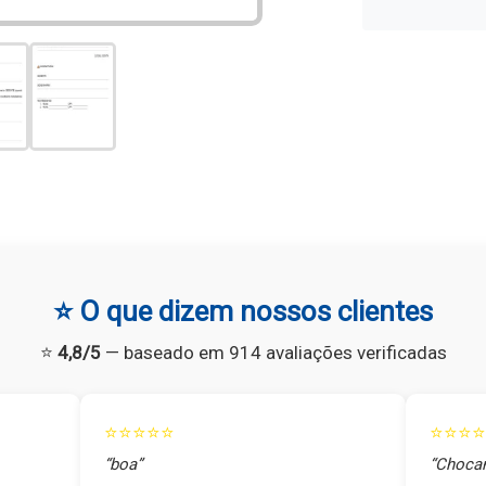
⭐ O que dizem nossos clientes
⭐
4,8/5
— baseado em 914 avaliações verificadas
⭐⭐⭐⭐⭐
⭐⭐⭐⭐
“boa”
“Chocan