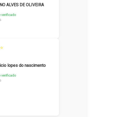
NO ALVES DE OLIVEIRA
e verificado
6
⭐
icio lopes do nascimento
e verificado
6