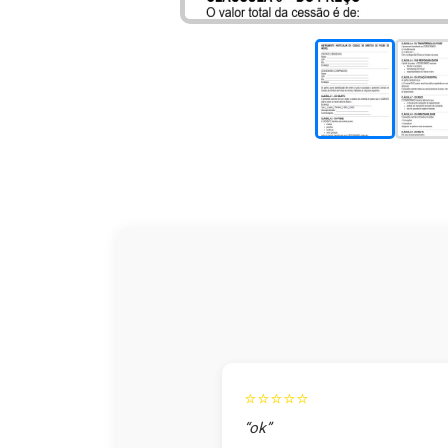
⭐⭐⭐⭐⭐
“ok”