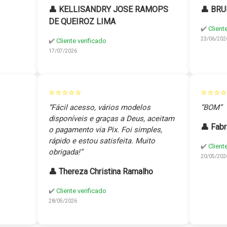
👤 KELLISANDRY JOSE RAMOPS
👤 BRU
DE QUEIROZ LIMA
✔️
Client
23/06/202
✔️
Cliente verificado
17/07/2026
⭐⭐⭐⭐⭐
⭐⭐⭐⭐
“Fácil acesso, vários modelos
“BOM”
disponíveis e graças a Deus, aceitam
👤 Fabr
o pagamento via Pix. Foi simples,
rápido e estou satisfeita. Muito
✔️
Client
obrigada!”
20/05/202
👤 Thereza Christina Ramalho
✔️
Cliente verificado
28/05/2026