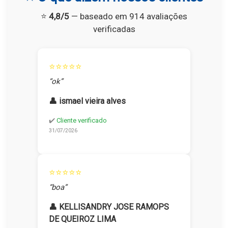
⭐
4,8/5
— baseado em 914 avaliações
verificadas
⭐⭐⭐⭐⭐
“ok”
👤 ismael vieira alves
✔️
Cliente verificado
31/07/2026
⭐⭐⭐⭐⭐
“boa”
👤 KELLISANDRY JOSE RAMOPS
DE QUEIROZ LIMA