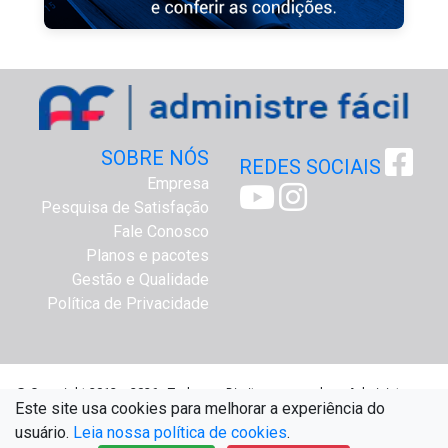
SOBRE NÓS
REDES SOCIAIS
Empresa
Pesquisa de Satisfação
Fale Conosco
Planos e pacotes
Gestão e Qualidade
Política de Privacidade
@ Copyright 2012 a 2026 - Todos os Direitos reservados - Administre
Este site usa cookies para melhorar a experiência do
Fácil Assessoria Online - www.administrefacil.com.br
usuário.
Leia nossa política de cookies
.