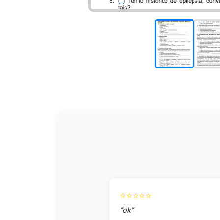
⭐⭐⭐⭐⭐
“ok”