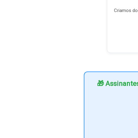
Criamos doc
🎁 Assinante