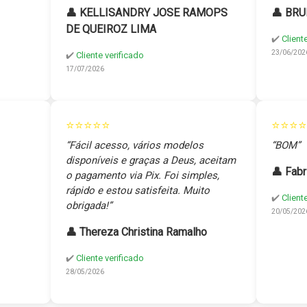
👤 KELLISANDRY JOSE RAMOPS
👤 BRU
DE QUEIROZ LIMA
✔️
Client
23/06/202
✔️
Cliente verificado
17/07/2026
⭐⭐⭐⭐⭐
⭐⭐⭐⭐
“Fácil acesso, vários modelos
“BOM”
disponíveis e graças a Deus, aceitam
👤 Fabr
o pagamento via Pix. Foi simples,
rápido e estou satisfeita. Muito
✔️
Client
obrigada!”
20/05/202
👤 Thereza Christina Ramalho
✔️
Cliente verificado
28/05/2026