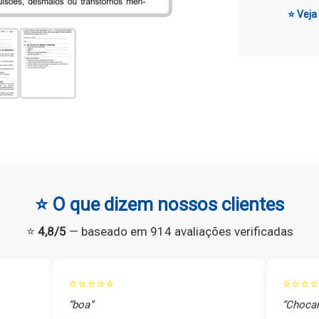
⭐ Veja
⭐ O que dizem nossos clientes
⭐
4,8/5
— baseado em 914 avaliações verificadas
⭐⭐⭐⭐⭐
⭐⭐⭐⭐
“boa”
“Chocan