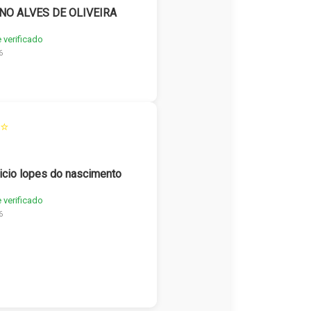
NO ALVES DE OLIVEIRA
e verificado
6
⭐
icio lopes do nascimento
e verificado
6