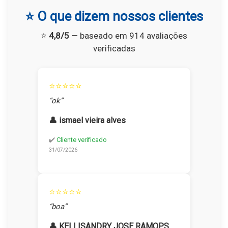
⭐ O que dizem nossos clientes
⭐
4,8/5
— baseado em 914 avaliações
verificadas
⭐⭐⭐⭐⭐
“ok”
👤 ismael vieira alves
✔️
Cliente verificado
31/07/2026
⭐⭐⭐⭐⭐
“boa”
👤 KELLISANDRY JOSE RAMOPS