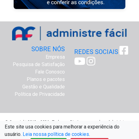
SOBRE NÓS
REDES SOCIAIS
Empresa
Pesquisa de Satisfação
Fale Conosco
Planos e pacotes
Gestão e Qualidade
Política de Privacidade
@ Copyright 2012 a 2026 - Todos os Direitos reservados - Administre
Este site usa cookies para melhorar a experiência do
Fácil Assessoria Online - www.administrefacil.com.br
usuário.
Leia nossa política de cookies
.