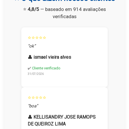
⭐
4,8/5
— baseado em 914 avaliações
verificadas
⭐⭐⭐⭐⭐
“ok”
👤 ismael vieira alves
✔️
Cliente verificado
31/07/2026
⭐⭐⭐⭐⭐
“boa”
👤 KELLISANDRY JOSE RAMOPS
DE QUEIROZ LIMA