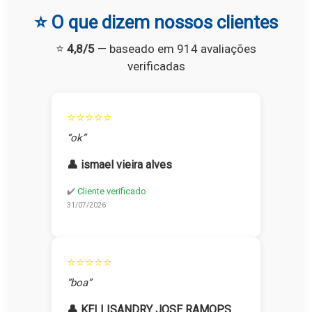
⭐ O que dizem nossos clientes
⭐
4,8/5
— baseado em 914 avaliações
verificadas
⭐⭐⭐⭐⭐
“ok”
👤 ismael vieira alves
✔️
Cliente verificado
31/07/2026
⭐⭐⭐⭐⭐
“boa”
👤 KELLISANDRY JOSE RAMOPS