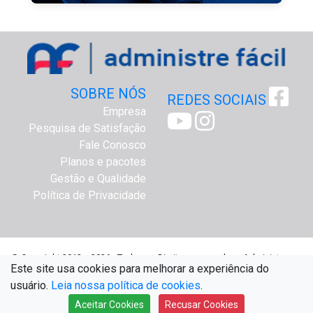
SOBRE NÓS
REDES SOCIAIS
Empresa
Pesquisa de Satisfação
Fale Conosco
Planos e pacotes
Gestão e Qualidade
Política de Privacidade
@ Copyright 2012 a 2026 - Todos os Direitos reservados - Administre
Este site usa cookies para melhorar a experiência do
Fácil Assessoria Online - www.administrefacil.com.br
usuário.
Leia nossa política de cookies
.
Aceitar Cookies
Recusar Cookies