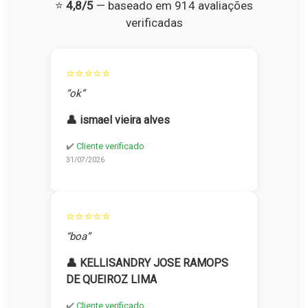
⭐
4,8/5
— baseado em 914 avaliações
verificadas
⭐⭐⭐⭐⭐
“ok”
👤 ismael vieira alves
✔️
Cliente verificado
31/07/2026
⭐⭐⭐⭐⭐
“boa”
👤 KELLISANDRY JOSE RAMOPS
DE QUEIROZ LIMA
✔️
Cliente verificado