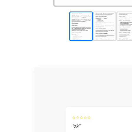
⭐⭐⭐⭐⭐
“ok”