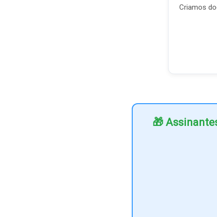
Criamos doc
🎁 Assinante