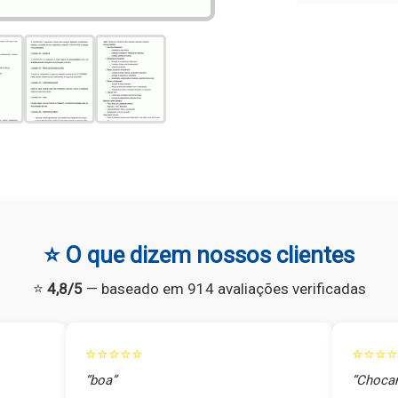
⭐ O que dizem nossos clientes
⭐
4,8/5
— baseado em 914 avaliações verificadas
⭐⭐⭐⭐⭐
⭐⭐⭐⭐
“boa”
“Chocan