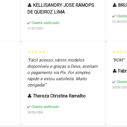
👤 KELLISANDRY JOSE RAMOPS
👤 BRU
DE QUEIROZ LIMA
✔️
Client
23/06/202
✔️
Cliente verificado
17/07/2026
⭐⭐⭐⭐⭐
⭐⭐⭐⭐
“Fácil acesso, vários modelos
“BOM”
disponíveis e graças a Deus, aceitam
👤 Fabr
o pagamento via Pix. Foi simples,
rápido e estou satisfeita. Muito
✔️
Client
obrigada!”
20/05/202
👤 Thereza Christina Ramalho
✔️
Cliente verificado
28/05/2026