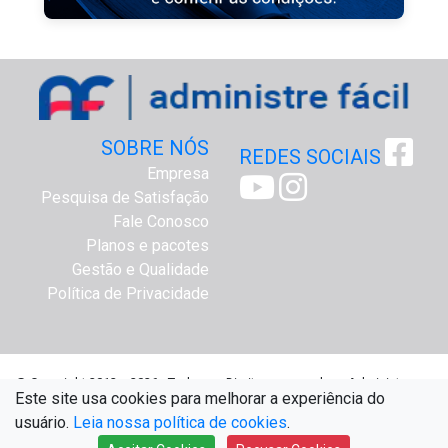
SOBRE NÓS
REDES SOCIAIS
Empresa
Pesquisa de Satisfação
Fale Conosco
Planos e pacotes
Gestão e Qualidade
Política de Privacidade
@ Copyright 2012 a 2026 - Todos os Direitos reservados - Administre
Este site usa cookies para melhorar a experiência do
Fácil Assessoria Online - www.administrefacil.com.br
usuário.
Leia nossa política de cookies
.